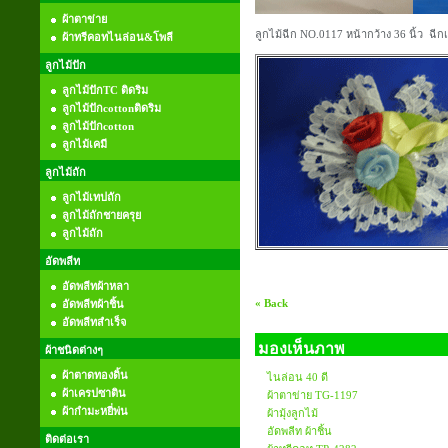
ผ้าตาข่าย
ลูกไม้ฉีก NO.0117 หน้ากว้าง 36 นิ้ว ฉีก
ผ้าทรีคอทไนล่อน&โพลี
ลูกไม้ปัก
ลูกไม้ปักTC ติดริม
ลูกไม้ปักcottonติดริม
ลูกไม้ปักcotton
ลูกไม้เคมี
ลูกไม้ถัก
ลูกไม้เทปถัก
ลูกไม้ถักชายครุย
ลูกไม้ถัก
อัดพลีท
อัดพลีทผ้าหลา
« Back
อัดพลีทผ้าชิ้น
อัดพลีทสำเร็จ
มองเห็นภาพ
ผ้าชนิดต่างๆ
ผ้าตาดทองดิ้น
ไนล่อน 40 ดี
ผ้าเครปซาติน
ผ้าตาข่าย TG-1197
ผ้ากำมะหยี่พ่น
ผ้ามุ้งลูกไม้
อัดพลีท ผ้าชิ้น
ติดต่อเรา