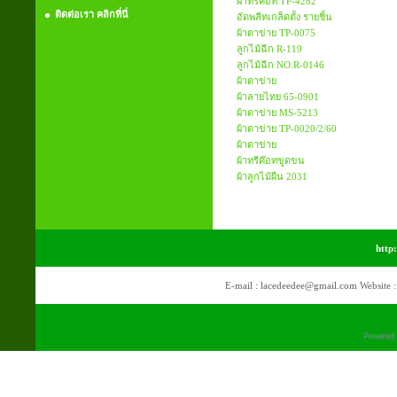
ผ้าทรีคอท TP-4282
ติดต่อเรา คลิกที่นี่
อัดพลีทเกล็ดตั้ง รายชิ้น
ผ้าตาข่าย TP-0075
ลูกไม้ฉีก R-119
ลูกไม้ฉีก NO.R-0146
ผ้าตาข่าย
ผ้าลายไทย 65-0901
ผ้าตาข่าย MS-5213
ผ้าตาข่าย TP-0020/2/60
ผ้าตาข่าย
ผ้าทรีค๊อทขูดขน
ผ้าลูกไม้ผืน 2031
http
E-mail : lacedeedee@gmail.com Website 