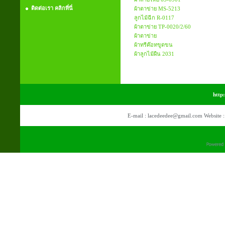
ติดต่อเรา คลิกที่นี่
ผ้าตาข่าย MS-5213
ลูกไม้ฉีก R-0117
ผ้าตาข่าย TP-0020/2/60
ผ้าตาข่าย
ผ้าทรีค๊อทขูดขน
ผ้าลูกไม้ผืน 2031
http
E-mail : lacedeedee@gmail.com Website 