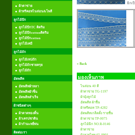
ฉีกเป็
ผ้าตาข่าย
ผ้าทรีคอทไนล่อน&โพลี
ลูกไม้ปัก
ลูกไม้ปักTC ติดริม
ลูกไม้ปักcottonติดริม
ลูกไม้ปักcotton
ลูกไม้เคมี
ลูกไม้ถัก
ลูกไม้เทปถัก
« Back
ลูกไม้ถักชายครุย
ลูกไม้ถัก
มองเห็นภาพ
อัดพลีท
ไนล่อน 40 ดี
อัดพลีทผ้าหลา
ผ้าตาข่าย TG-1197
อัดพลีทผ้าชิ้น
ผ้ามุ้งลูกไม้
อัดพลีทสำเร็จ
อัดพลีท ผ้าชิ้น
ผ้าชนิดต่างๆ
ผ้าทรีคอท TP-4282
ผ้าตาดทองดิ้น
อัดพลีทเกล็ดตั้ง รายชิ้น
ผ้าเครปซาติน
ผ้าตาข่าย TP-0075
ผ้ากำมะหยี่พ่น
ลูกไม้ฉีก NO.R-0146
ผ้าตาข่าย
ติดต่อเรา
ผ้าลายไทย 65-0901